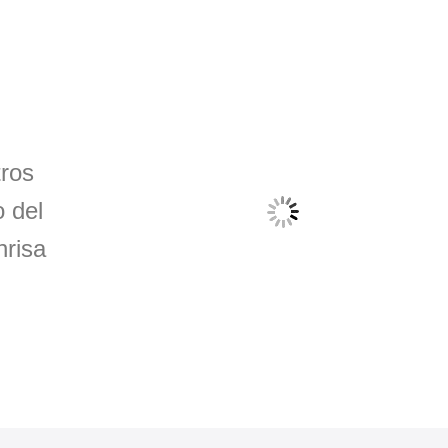
tros
o del
nrisa